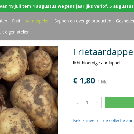
van 19 juli tem 4 augustus wegens jaarlijks verlof. 5 augustus 
nten
Fruit
Aardappelen
Sappen en overige producten
Gesnede
Uit eigen atelier
Frietaardappel
licht bloemige aardappel
€ 1,80
1 kilo
–
+
Bekijk meer uit de collectie aa