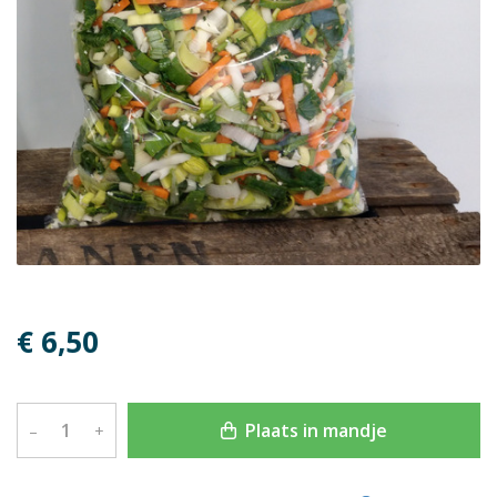
€ 6,50
Plaats in mandje
–
+