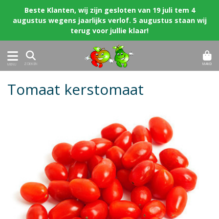
Beste Klanten, wij zijn gesloten van 19 juli tem 4
augustus wegens jaarlijks verlof. 5 augustus staan wij
terug voor jullie klaar!
MAND
ZOEKEN
MENU
Tomaat kerstomaat