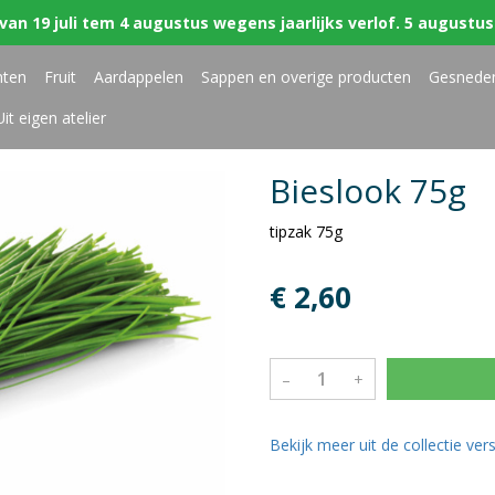
van 19 juli tem 4 augustus wegens jaarlijks verlof. 5 augustus 
nten
Fruit
Aardappelen
Sappen en overige producten
Gesnede
Uit eigen atelier
Bieslook 75g
tipzak 75g
€ 2,60
–
+
Bekijk meer uit de collectie ve