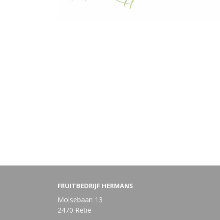
FRUITBEDRIJF HERMANS
Molsebaan 13
2470 Retie