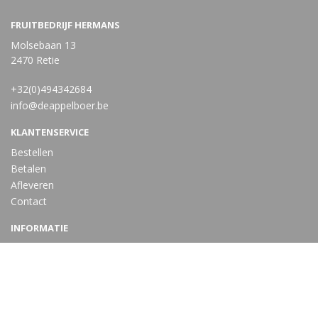
FRUITBEDRIJF HERMANS
Molsebaan 13
2470 Retie
+32(0)494342684
info@deappelboer.be
KLANTENSERVICE
Bestellen
Betalen
Afleveren
Contact
INFORMATIE
Over ons
Privacy en veiligheid
Algemene voorwaarden
Disclaimer
Cookies