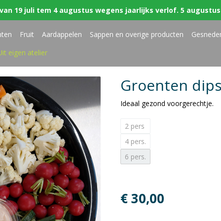
van 19 juli tem 4 augustus wegens jaarlijks verlof. 5 augustus 
nten
Fruit
Aardappelen
Sappen en overige producten
Gesnede
Uit eigen atelier
Groenten dips
Ideaal gezond voorgerechtje.
2 pers
4 pers.
6 pers.
€ 30,00