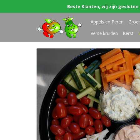
Beste Klanten, wij zijn gesloten 
Appels en Peren
Groe
Verse kruiden
Kerst