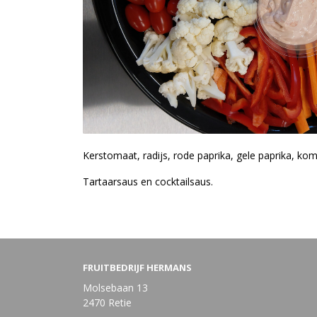
Kerstomaat, radijs, rode paprika, gele paprika, k
Tartaarsaus en cocktailsaus.
FRUITBEDRIJF HERMANS
Molsebaan 13
2470 Retie