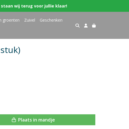
staan wij terug voor jullie klaar!
n groenten
Zuivel
Geschenken
stuk)
Plaats in mandje